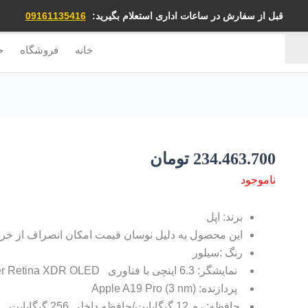
قبل از سفارش در ساعات اداری استعلام بگیرید:
09161135416
خانه
فروشگاه
ح
234.463.700
تومان
ناموجود
برند: اپل
این محصول به دلیل نوسان قیمت امکان انصراف از خرید 
رنگ :سیلور
نمایشگر: 6.3 اینچی با فناوری LTPO Super Retina XDR OLED
پردازنده: Apple A19 Pro (3 nm)
حافظه: رم 12 گیگابایت/حافظه داخلی 256 گیگابایت