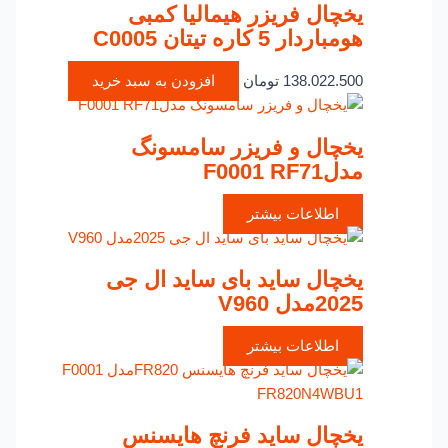
یخچال فریزر هیمالیا کمبی
هومباردار 5 کاره تیتان C0005
138.022.500
تومان
افزودن به سبد خرید
یخچال و فریزر سامسونگ
مدلF0001 RF71
اطلاعات بیشتر
یخچال ساید بای ساید ال جی
2025مدل V960
اطلاعات بیشتر
یخچال ساید فرنچ هایسنس