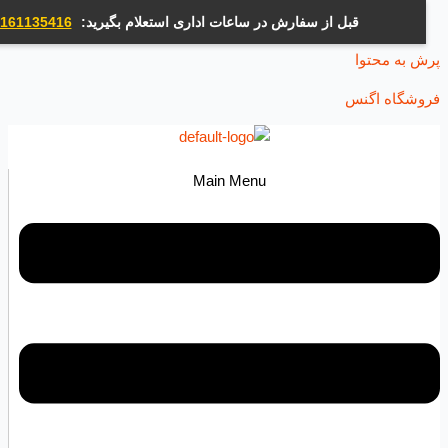
قبل از سفارش در ساعات اداری استعلام بگیرید:
09161135416
ه محتوا
اه اگنس
Main Menu