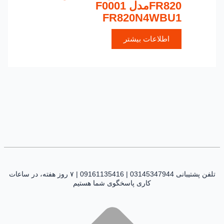
FR820مدل F0001
FR820N4WBU1
اطلاعات بیشتر
تلفن پشتیبانی 03145347944 | 09161135416 | ۷ روز هفته، در ساعات
کاری پاسخگوی شما هستیم