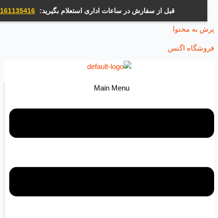
قبل از سفارش در ساعات اداری استعلام بگیرید:
09161135416
ه محتوا
اه اگنس
Main Menu