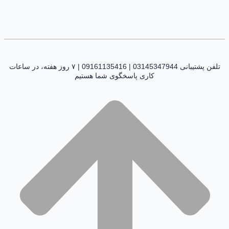
تلفن پشتیبانی 03145347944 | 09161135416 | ۷ روز هفته، در ساعات
کاری پاسخگوی شما هستیم