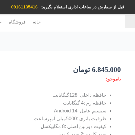
قبل از سفارش در ساعات اداری استعلام بگیرید:
09161135416
خانه
فروشگاه
ح
6.845.000
تومان
ناموجود
حافظه داخلی :128گیگابایت
حافظه رم :4 گیگابایت
سیستم عامل :Android 14
ظرفیت باتری :5000میلی آمپرساعت
کیفیت دوربین اصلی :8 مگاپیکسل
سیم کارت :2 سیم کارت