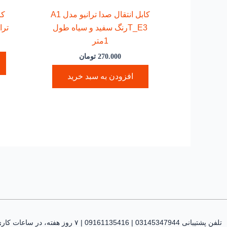
کابل انتقال صدا ترانیو مدل A1
کا
T_E3رنگ سفید و سیاه طول
ترانیو 
1متر
270.000
تومان
افزودن به سبد خرید
تلفن پشتیبانی 03145347944 | 09161135416 | ۷ روز هفته، در ساعات کاری پاسخگوی شما هستیم