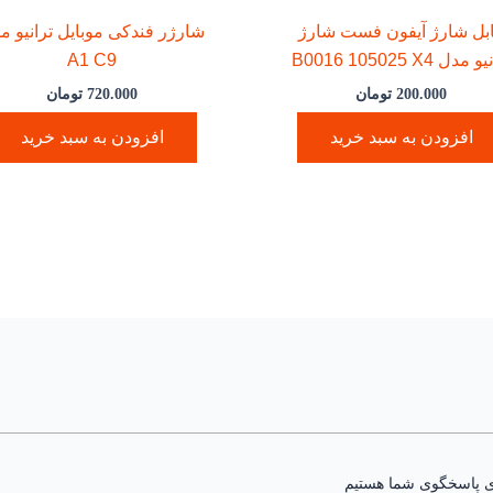
بل شارژ آیفون فست شارژ
شارژر فندکی موبایل ترانیو م
مدل B0016 105025 X4
A1 C9
200.000
تومان
720.000
تومان
افزودن به سبد خرید
افزودن به سبد خرید