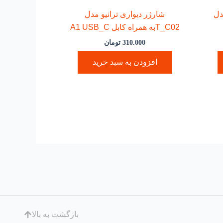
دل
شارژر دیواری ترانیو مدل
T_C02به همراه کابل A1 USB_C
310.000
تومان
افزودن به سبد خرید
بازگشت به بالا