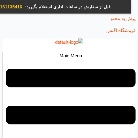
قبل از سفارش در ساعات اداری استعلام بگیرید:
09161135416
ه محتوا
اه اگنس
Main Menu