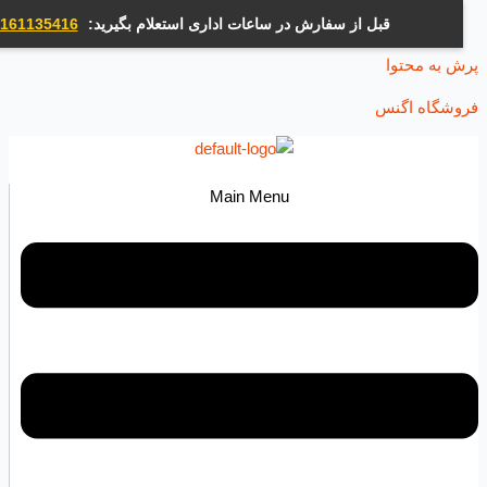
قبل از سفارش در ساعات اداری استعلام بگیرید:
09161135416
ه محتوا
اه اگنس
Main Menu