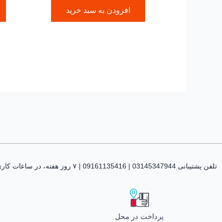
افزودن به سبد خرید
تلفن پشتیبانی 03145347944 | 09161135416 | ۷ روز هفته، در ساعات کاری پاسخگوی شما هستیم
پرداخت در محل