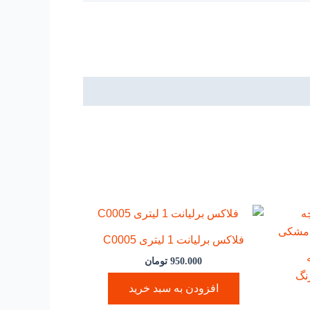
فلاکس برلیانت 1 لیتری C0005
رچه
950.000
تومان
PHO مدل A1 PH_01رنگ
افزودن به سبد خرید