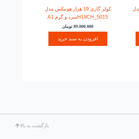
 هزار مدل
کولر گازی 19 هزار هومکس مدل
H19CH_5015سرد و گرم A1
89.000.000
تومان
افزودن به سبد خرید
بازگشت به بالا