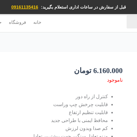
قبل از سفارش در ساعات اداری استعلام بگیرید:
09161135416
خانه
فروشگاه
ح
6.160.000
تومان
ناموجود
کنترل از راه دور
قابلیت چرخش چپ وراست
قابلیت تنظیم ارتفاع
محافظ ایمنی با طراحی جدید
کم صدا وبدون لرزش
وزنه تعادل سنگین جهت بیشترین تعادل