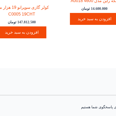
که راین مدل A0018 4600
کولر گازی سوپرانو 19
14.600.000
تومان
C0005 19CHT
افزودن به سبد خرید
147.812.500
تومان
افزودن به سبد خرید