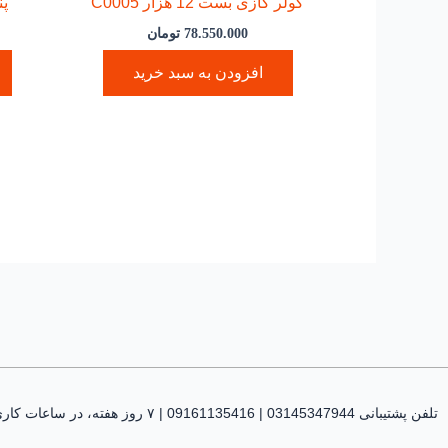
کولر گازی بست 12 هزار C0005
پن
78.550.000
تومان
افزودن به سبد خرید
تلفن پشتیبانی 03145347944 | 09161135416 | ۷ روز هفته، در ساعات کاری پاسخگوی شما هستیم