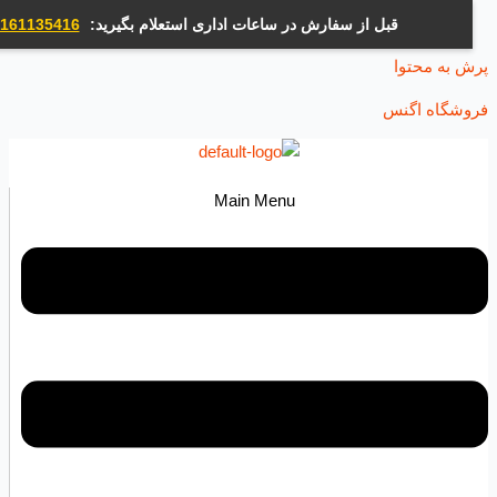
قبل از سفارش در ساعات اداری استعلام بگیرید:
09161135416
ه محتوا
اه اگنس
Main Menu