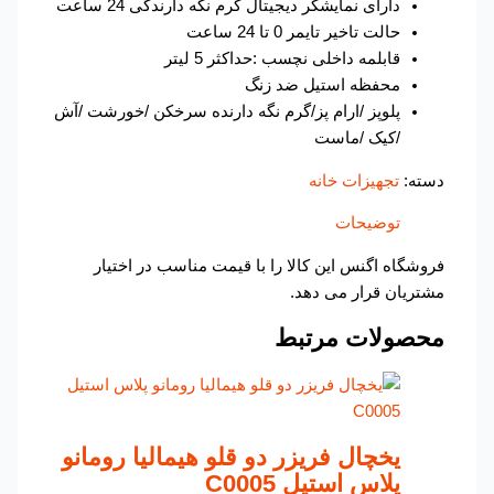
دارای نمایشگر دیجیتال گرم نگه دارندگی 24 ساعت
حالت تاخیر تایمر 0 تا 24 ساعت
قابلمه داخلی نچسب :حداکثر 5 لیتر
محفظه استیل ضد زنگ
پلوپز /ارام پز/گرم نگه دارنده سرخکن /خورشت /آش
/کیک /ماست
دسته:
تجهیزات خانه
توضیحات
فروشگاه اگنس این کالا را با قیمت مناسب در اختیار
مشتریان قرار می دهد.
محصولات مرتبط
یخچال فریزر دو قلو هیمالیا رومانو
پلاس استیل C0005