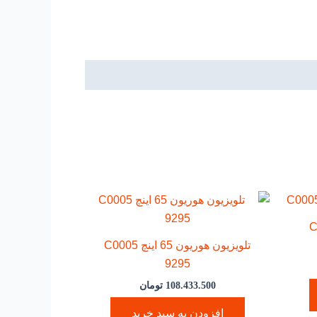
چC0005
تلویزیون هوریون 65 اینچ C0005
9295
108.433.500
تومان
افزودن به سبد خرید