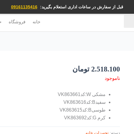
قبل از سفارش در ساعات اداری استعلام بگیرید:
09161135416
خانه
فروشگاه
ح
2.518.100
تومان
ناموجود
مشکی W:کدVK863661
سفیدB:کدVK863616
طوسیB:کدVK863615
کرم G:کدVK863692
دسته:
تجهیزات خانه