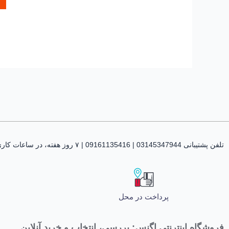
تلفن پشتیبانی 03145347944 | 09161135416 | ۷ روز هفته، در ساعات کاری پاسخگوی شما هستیم
پرداخت در محل
فروشگاه اینترنتی اگنس: بررسی، انتخاب و خرید آنلاین