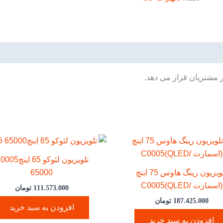
ر مشتریان قرار می دهد.
تلویزیون لئوکو 65 این
تلویزیون رینگ هاوس 75 اینچ
65000
(اسمارت /QLED)C0005
111.573.000
تومان
187.425.000
تومان
افزودن به سبد خرید
افزودن به سبد خرید