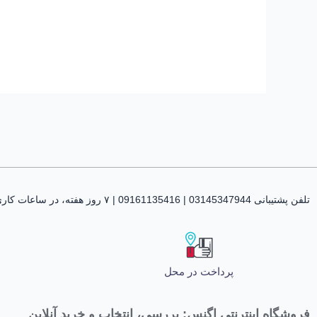
تلفن پشتیبانی 03145347944 | 09161135416 | ۷ روز هفته، در ساعات کاری پاسخگوی شما هستیم
پرداخت در محل
فروشگاه اینترنتی اگنس: بررسی، انتخاب و خرید آنلاین