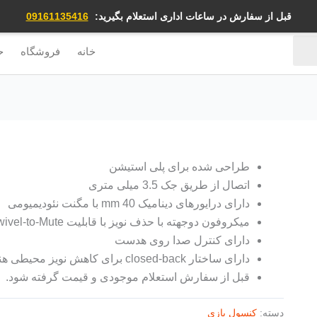
قبل از سفارش در ساعات اداری استعلام بگیرید:
09161135416
خانه
فروشگاه
ح
طراحی شده برای پلی استیشن
اتصال از طریق جک 3.5 میلی متری
دارای درایورهای دینامیک 40 mm با مگنت نئودیمیومی
میکروفون دوجهته با حذف نویز با قابلیت Swivel-to-Mute
دارای کنترل صدا روی هدست
دارای ساختار closed-back برای کاهش نویز محیطی هنگام بازی
قبل از سفارش استعلام موجودی و قیمت گرفته شود.
دسته:
کنسول بازی