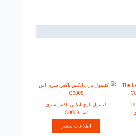
ازی PS4 Proباندل The
کنسول بازی ایکس باکس سری
ازی
اس C0008
اطلاعات بیشتر