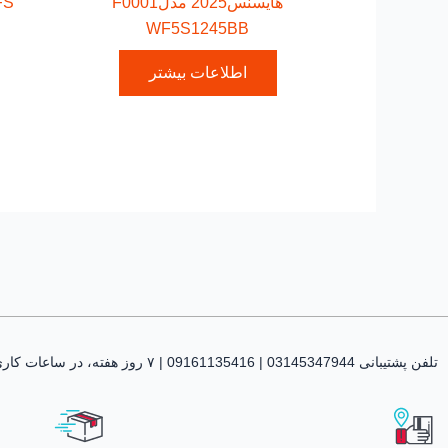
هایسنس2025 مدلF0001
WF5S1245BB
اطلاعات بیشتر
تلفن پشتیبانی 03145347944 | 09161135416 | ۷ روز هفته، در ساعات کاری پاسخگوی شما هستیم