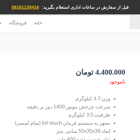
قبل از سفارش در ساعات اداری استعلام بگیرید:
09161135416
خانه
فروشگاه
ح
4.400.000
تومان
ناموجود
وزن:4.7 کیلوگرم
سرعت چرخش موتور:1400 دور بر دقیقه
ظرفیت:3.5 کیلوگرم
مجهز به سیستم فرمان full touch (تمام لمسی)
ابعاد:55x35x39 سانتی متر
توان شست وشو:400 وات