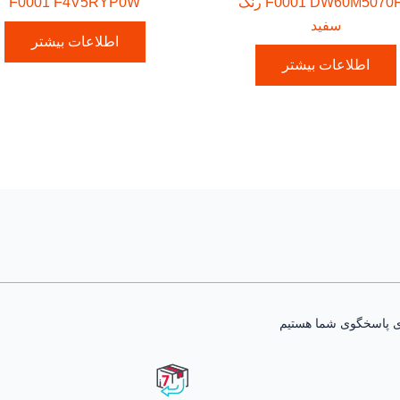
F0001 DW60M5070FS رنگ
F0001 F4V5RYP0W
سفید
اطلاعات بیشتر
اطلاعات بیشتر