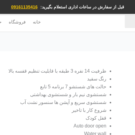
قبل از سفارش در ساعات اداری استعلام بگیرید:
09161135416
خانه
فروشگاه
ح
ظرفیت 14 نفره 3 طبقه با قابلیت تنظیم قفسه بالا
رنگ سفید
حالت های شستشو 7 برنامه 5 تابع
شستشوی نیم بار و شستشوی بهداشتی
شستشوی سریع و آپشن ها سنسور نشت آب
شروع کار با تاخیر
قفل کودک
Auto door open
Water wall