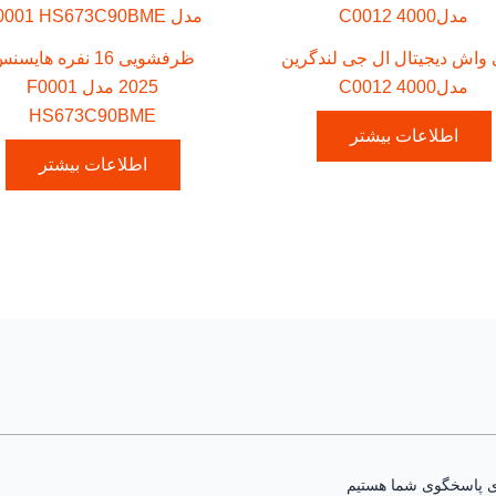
 واش دیجیتال ال جی لندگرین
ظرفشویی 16 نفره هایس
مدلC0012 4000
2025 مدل F0001
HS673C90BME
اطلاعات بیشتر
اطلاعات بیشتر