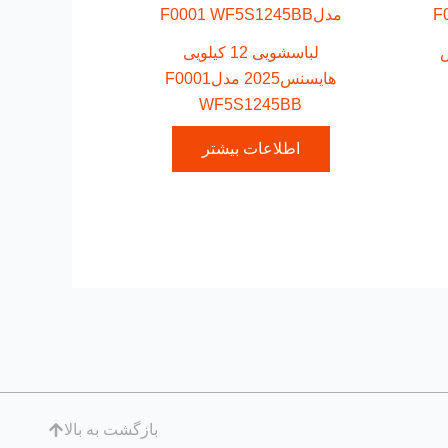
نس
لباسشویی 12 کیلویی
هایسنس2025 مدلF0001
WF5S1245BB
اطلاعات بیشتر
بازگشت به بالا