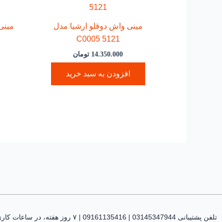
مینی واش دوقلو ارشیا مدل
مینی
C0005 5121
14.350.000
تومان
افزودن به سبد خرید
تلفن پشتیبانی 03145347944 | 09161135416 | ۷ روز هفته، در ساعات کاری پاسخگوی شما هستیم