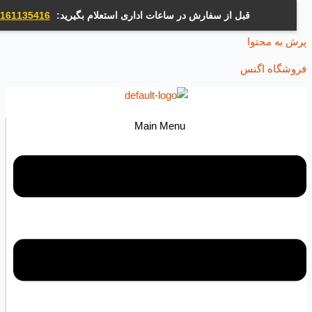
قبل از سفارش در ساعات اداری استعلام بگیرید:
09161135416
ه محتوا
اه اگنس
Main Menu