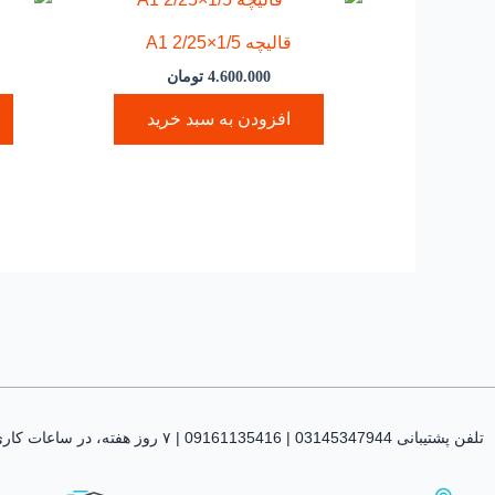
قالیچه 1/5×A1 2/25
4.600.000
تومان
افزودن به سبد خرید
تلفن پشتیبانی 03145347944 | 09161135416 | ۷ روز هفته، در ساعات کاری پاسخگوی شما هستیم