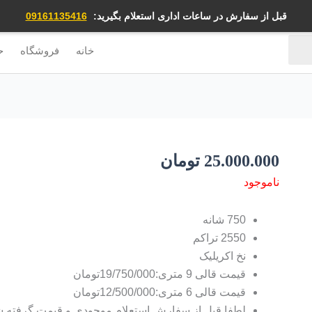
قبل از سفارش در ساعات اداری استعلام بگیرید:
09161135416
خانه
فروشگاه
ح
25.000.000
تومان
ناموجود
750 شانه
2550 تراکم
نخ اکریلیک
قیمت قالی 9 متری:19/750/000تومان
قیمت قالی 6 متری:12/500/000تومان
لطفا قبل از سفارش استعلام موجودی و قیمت گرفته ش