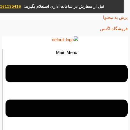
قبل از سفارش در ساعات اداری استعلام بگیرید:
09161135416
ه محتوا
اه اگنس
Main Menu