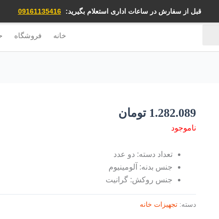
قبل از سفارش در ساعات اداری استعلام بگیرید:
09161135416
خانه
فروشگاه
ح
1.282.089
تومان
ناموجود
تعداد دسته: دو عدد
جنس بدنه: آلومینیوم
جنس روکش: گرانیت
دسته:
تجهیزات خانه