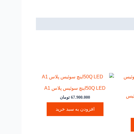
50Q LEDاینچ سوئیس پلاس A1
سوئیس
67.900.000
تومان
افزودن به سبد خرید