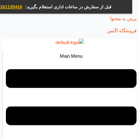
قبل از سفارش در ساعات اداری استعلام بگیرید:
09161135416
ه محتوا
اه اگنس
Main Menu