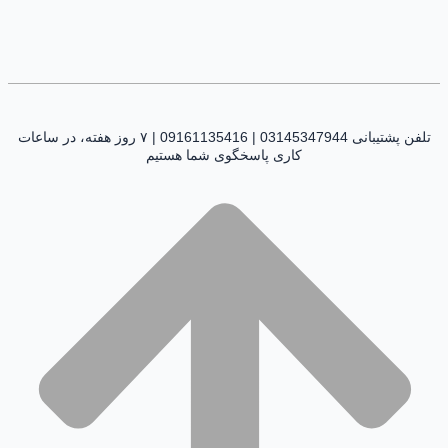
تلفن پشتیبانی 03145347944 | 09161135416 | ۷ روز هفته، در ساعات
کاری پاسخگوی شما هستیم