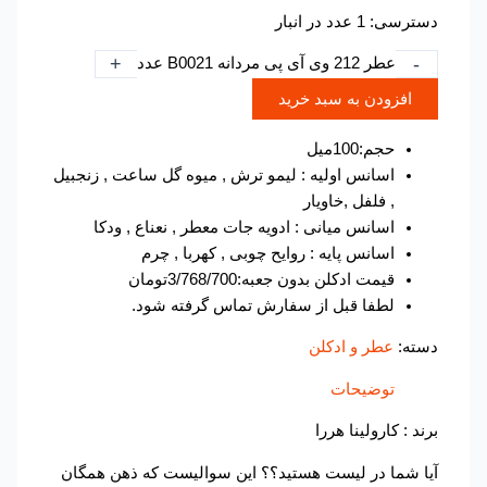
دسترسی:
1 عدد در انبار
+
-
عطر 212 وی آی پی مردانه B0021 عدد
افزودن به سبد خرید
حجم:100میل
اسانس اولیه : لیمو ترش , میوه گل ساعت , زنجبیل
, فلفل ,خاویار
اسانس میانی : ادویه جات معطر , نعناع , ودکا
اسانس پایه : روایح چوبی , کهربا , چرم
قیمت ادکلن بدون جعبه:3/768/700تومان
لطفا قبل از سفارش تماس گرفته شود.
دسته:
عطر و ادکلن
توضیحات
برند : کارولینا هررا
آیا شما در لیست هستید؟؟ این سوالیست که ذهن همگان