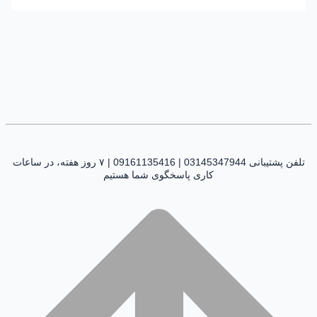
تلفن پشتیبانی 03145347944 | 09161135416 | ۷ روز هفته، در ساعات
کاری پاسخگوی شما هستیم