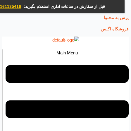
قبل از سفارش در ساعات اداری استعلام بگیرید:
09161135416
ه محتوا
اه اگنس
Main Menu