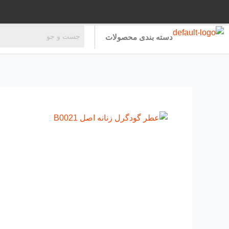
رش
ه
حتوا
دسته بندی محصولات
عطر
گودگرل
زنانه
اصل
B0021
عدد