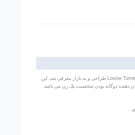
عطر ادکلن کارولینا هررا گود گرل – Carolina Herrera Good Girl توسط کمپانی کارولینا هررا در سپتامبر ۲۰۱۶ توسط Louise Turner طراحی و به بازار معرفی شد. این
ان دهنده دوگانه بودن شخصیت یک زن می باشد.
 .