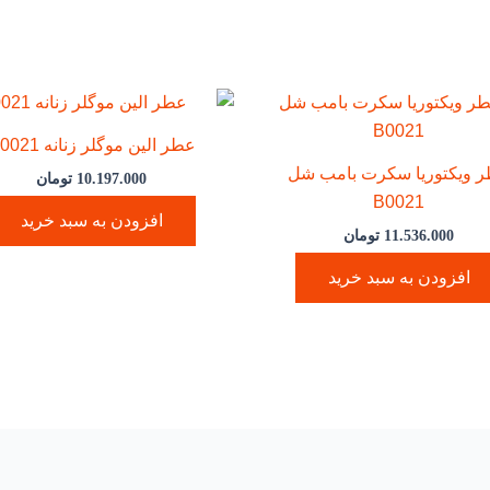
عطر الین موگلر زنانه B0021
 ویکتوریا سکرت بامب شل
10.197.000
تومان
B0021
افزودن به سبد خرید
11.536.000
تومان
افزودن به سبد خرید