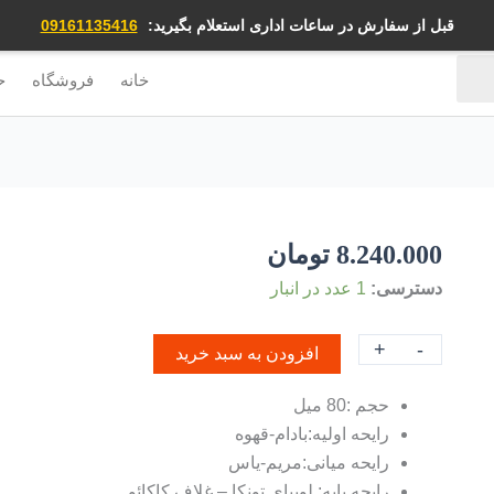
قبل از سفارش در ساعات اداری استعلام بگیرید:
09161135416
خانه
فروشگاه
ح
8.240.000
تومان
دسترسی:
1 عدد در انبار
+
-
افزودن به سبد خرید
حجم :80 میل
رایحه اولیه:بادام-قهوه
رایحه میانی:مریم-یاس
رایحه پایه: لوبیای تونکا – غلاف کاکائو