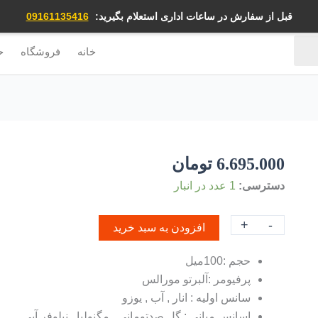
قبل از سفارش در ساعات اداری استعلام بگیرید:
09161135416
خانه
فروشگاه
ح
6.695.000
تومان
دسترسی:
1 عدد در انبار
+
-
افزودن به سبد خرید
حجم :100میل
پرفیومر :آلبرتو مورالس
سانس اولیه : انار , آب , یوزو
اسانس میانی : گل صدتومانی , مگنولیا , نیلوفر آبی