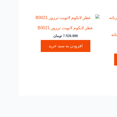
عطر لانکوم لانویت ترزور B0021
انه
7.920.000
تومان
افزودن به سبد خرید