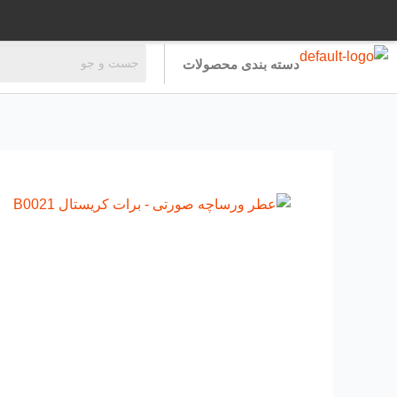
رش
ه
حتوا
دسته بندی محصولات
عطر
ورساچه
صورتی
-
برات
کریستال
B0021
عدد