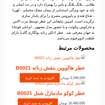
طلایی ، یلانگ یلانگ و یاس را بهمراه دارد و در نت اصلی و
پایه ی خود ویژگی استثنایی از پیمان مشک مخملی ، کهربا
، نعناع هندی و پاپیروس مصری را برای پایدار سازی
برگزیده است. کمپین تبلیغاتی این عطر توسط مرت الاس
و مارکوس پیکوئت و با حضور مدل مشهور ، ایزابلی فونتانا
به جهان معرفی شد . عطر ادکلن زنانه بولگاری گلدیا دارای
غلظت ادوپرفیوم می‌باشد.
محصولات مرتبط
عطر هالووین بنفش زنانه B0021
3.296.000
تومان
افزودن به سبد خرید
عطر کوکو مادمازل شنل B0021
16.480.000
تومان
افزودن به سبد خرید