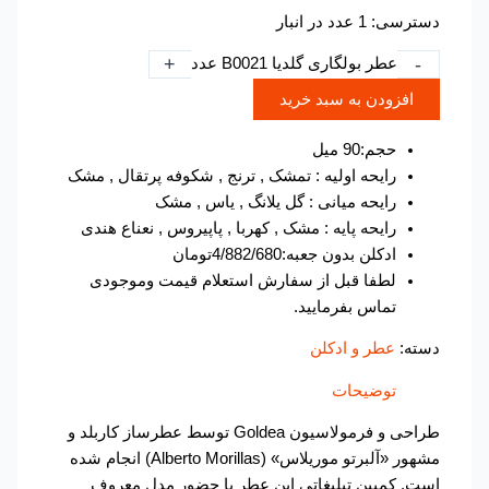
دسترسی:
1 عدد در انبار
+
-
عطر بولگاری گلدیا B0021 عدد
افزودن به سبد خرید
حجم:90 میل
رایحه اولیه : تمشک , ترنج , شکوفه پرتقال , مشک
رایحه میانی : گل یلانگ , یاس , مشک
رایحه پایه : مشک , کهربا , پاپیروس , نعناع هندی
ادکلن بدون جعبه:4/882/680تومان
لطفا قبل از سفارش استعلام قیمت وموجودی
تماس بفرمایید.
دسته:
عطر و ادکلن
توضیحات
طراحی و فرمولاسیون Goldea توسط عطرساز کاربلد و
مشهور «آلبرتو موریلاس» (Alberto Morillas) انجام شده
است. کمپین تبلیغاتی این عطر با حضور مدل معروف