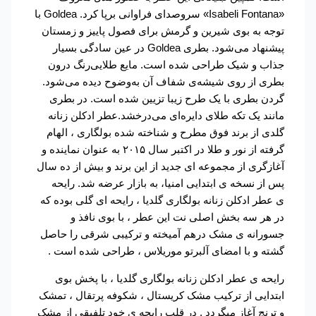
«Isabeli Fontana» سروصدای فراوانی برپا کرد. Goldea با
توجه به بوی شیرین و گرمش برای فصول پاییز و زمستان
پیشنهاد می‌شود. بطری Goldea در عین سادگی بسیار
جذاب و شیک طراحی شده است. مایع طلایی‌رنگ درون
بطری از روی شیشه‌ی شفاف آن به‌وضوح دیده می‌شود.
گردن بطری با یک طرح زیبا تزیین شده است. در بطری
مانند یک تکه طلای دایره‌ای می‌درخشد.عطر ادکلن زنانه
گلدی از برند فوق مطرح و شناخته شده بولگاری ، الهام
گرفته از نور و طلا در اکتبر سال ۲۰۱۵ به عنوان نماینده و
آغازگری از مجموعه ای جدید از این برند و بیش از ده سال
پس از نسخه ی ابتدایی امنیا، به بازار عرضه شد. رایحه
ی عطر ادکلن زنانه بولگاری گلدیا ، رایحه ای گلی بوده که
در هر سه بخش اصلی نت این عطر ، با بوی نافذ و
جسورانه ی مشک درهم آمیخته و ترکیبی شرقی را حاصل
گشته و با امضای آلبرتو موریلاس ، طراحی شده است .
رایحه ی عطر ادکلن زنانه بولگاری گلدیا ، با پخش بوی
ابتدایی از ترکیب مشک کریستال ، شکوفه پرتقال ، تمشک
و ترنج آغاز میگردد . در قلب رایحه ی خود تلفیقی از مشک