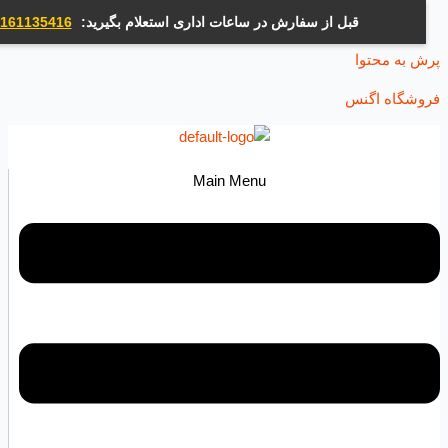
قبل از سفارش در ساعات اداری استعلام بگیرید:
09161135416
ه محتوا
اه اگنس
Main Menu