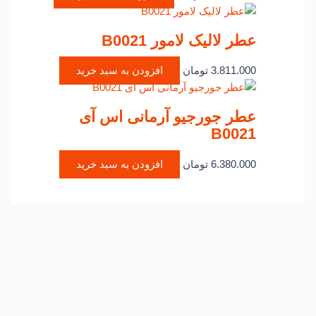
عطر لالیک لامور B0021
3.811.000
تومان
افزودن به سبد خرید
عطر جورجیو آرمانی اس آی
B0021
6.380.000
تومان
افزودن به سبد خرید