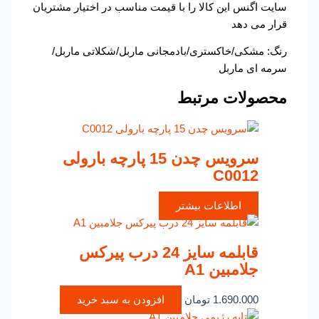
سایت اگنس این کالا را با قیمت مناسب در اختیار مشتریان
قرار می دهد
رنگ: مشکی/خاکستری/بادمجانی ماربل/شکلاتی ماربل/
سرمه ای ماربل
محصولات مرتبط
سرویس چدن 15 پارچه بارولی
C0012
اطلاعات بیشتر
قابلمه سایز 24 درب پیرکس
جلامبین A1
1.690.000
تومان
افزودن به سبد خرید