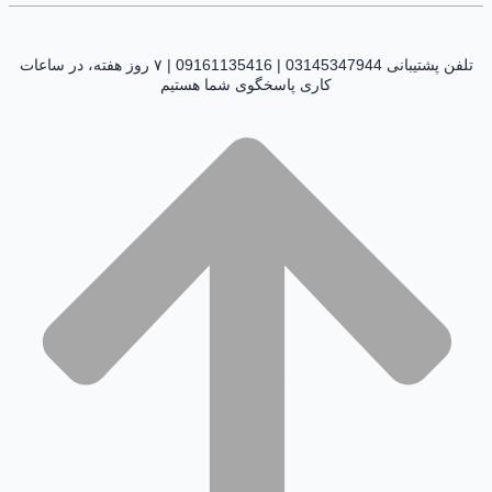
تلفن پشتیبانی 03145347944 | 09161135416 | ۷ روز هفته، در ساعات
کاری پاسخگوی شما هستیم