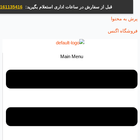
قبل از سفارش در ساعات اداری استعلام بگیرید:
09161135416
ه محتوا
اه اگنس
Main Menu