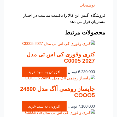
توضیحات
فروشگاه اگنس این کالا را باقیمت مناسب در اختیار
مشتریان قرار می دهد
محصولات مرتبط
کتری وقوری کی اس تی مدل
C0005 2027
6.230.000
تومان
افزودن به سبد خرید
چایساز روهمی آاگ مدل 24890
COOO5
7.100.000
تومان
افزودن به سبد خرید