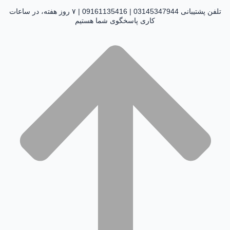
تلفن پشتیبانی 03145347944 | 09161135416 | ۷ روز هفته، در ساعات
کاری پاسخگوی شما هستیم