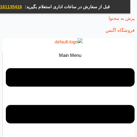
قبل از سفارش در ساعات اداری استعلام بگیرید:
09161135416
ه محتوا
اه اگنس
Main Menu