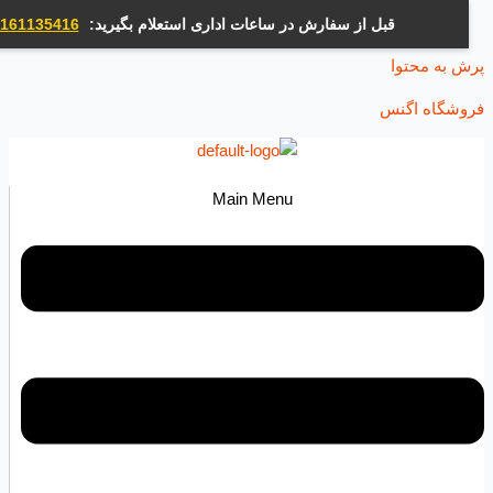
قبل از سفارش در ساعات اداری استعلام بگیرید:
09161135416
ه محتوا
اه اگنس
Main Menu