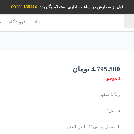
قبل از سفارش در ساعات اداری استعلام بگیرید:
09161135416
خانه
فروشگاه
ح
4.795.500
تومان
ناموجود
رنگ: سفید
شامل:
1-سطل پدالی 12 لیتر 1عدد