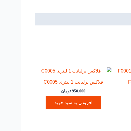
F0001
فلاکس برلیانت 1 لیتری C0005
950.000
تومان
افزودن به سبد خرید