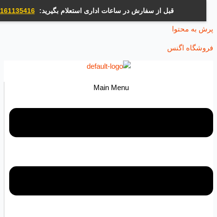
قبل از سفارش در ساعات اداری استعلام بگیرید:
09161135416
ه محتوا
اه اگنس
Main Menu