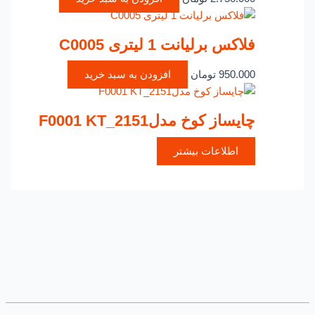
فلاکس برلیانت 1 لیتری C0005
950.000
تومان
افزودن به سبد خرید
چایساز کوخ مدلF0001 KT_2151
اطلاعات بیشتر