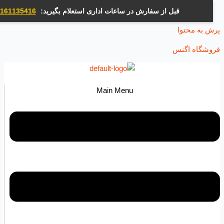
قبل از سفارش در ساعات اداری استعلام بگیرید:
09161135416
ه محتوا
اه اگنس
Main Menu