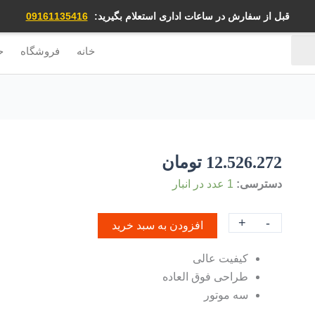
قبل از سفارش در ساعات اداری استعلام بگیرید:
09161135416
خانه
فروشگاه
ح
12.526.272
تومان
دسترسی:
1 عدد در انبار
+
-
افزودن به سبد خرید
کیفیت عالی
طراحی فوق العاده
سه موتور