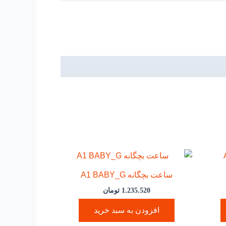
ساعت بچگانه A1 BABY_G
1.235.520
تومان
افزودن به سبد خرید