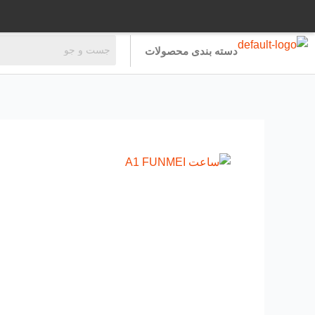
رش
ه
حتوا
دسته بندی محصولات
ساعت
A1
FUNMEI
عدد