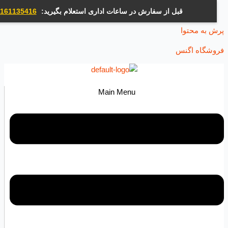
قبل از سفارش در ساعات اداری استعلام بگیرید:
09161135416
ه محتوا
اه اگنس
Main Menu