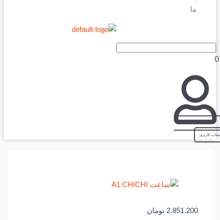
ما
2.851.200
تومان