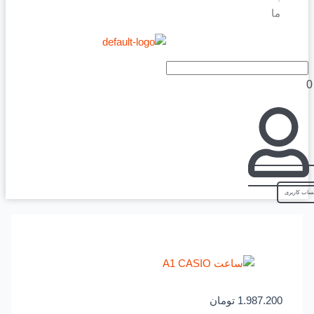
ما
1.987.200
تومان