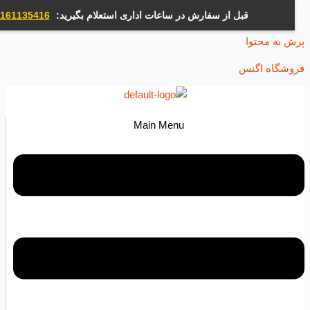
قبل از سفارش در ساعات اداری استعلام بگیرید:
09161135416
ه محتوا
اه اگنس
Main Menu