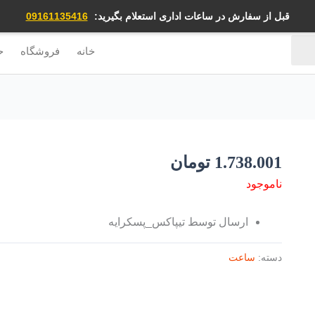
قبل از سفارش در ساعات اداری استعلام بگیرید:
09161135416
خانه
فروشگاه
ح
1.738.001
تومان
ناموجود
ارسال توسط تیپاکس_پسکرایه
دسته:
ساعت