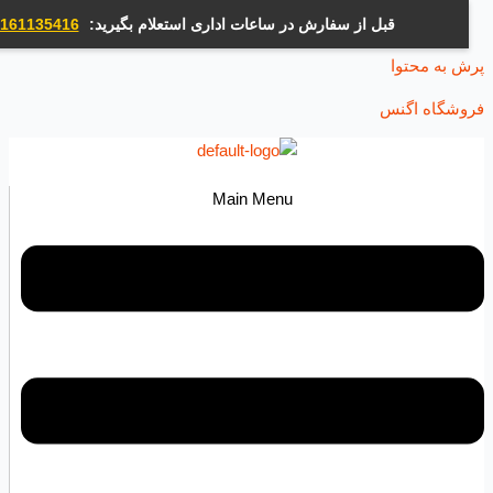
قبل از سفارش در ساعات اداری استعلام بگیرید:
09161135416
ه محتوا
اه اگنس
Main Menu