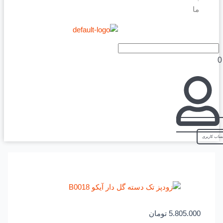
ما
5.805.000
تومان