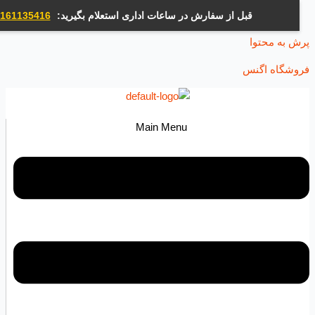
قبل از سفارش در ساعات اداری استعلام بگیرید:
09161135416
ه محتوا
اه اگنس
Main Menu