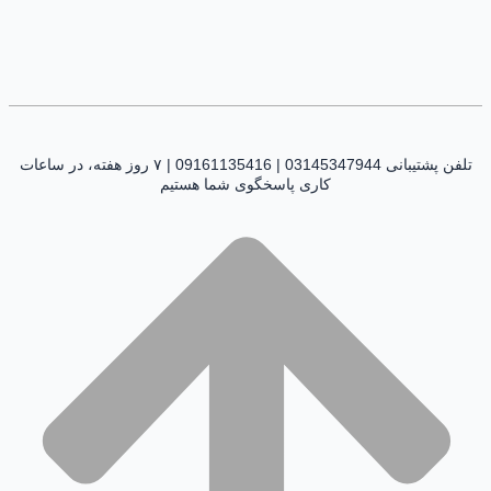
تلفن پشتیبانی 03145347944 | 09161135416 | ۷ روز هفته، در ساعات
کاری پاسخگوی شما هستیم