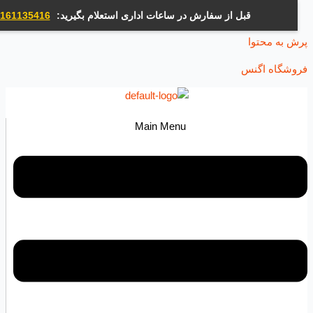
قبل از سفارش در ساعات اداری استعلام بگیرید:
09161135416
ه محتوا
اه اگنس
Main Menu