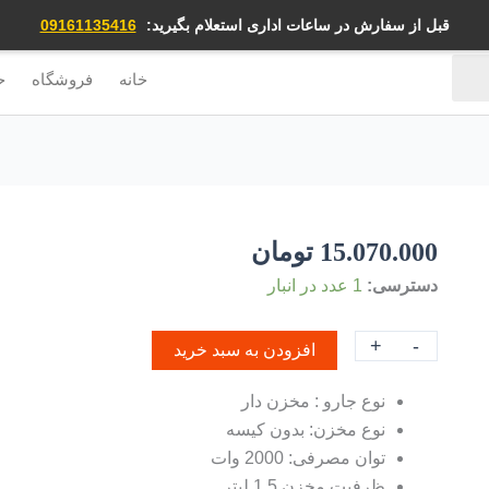
قبل از سفارش در ساعات اداری استعلام بگیرید:
09161135416
خانه
فروشگاه
ح
15.070.000
تومان
دسترسی:
1 عدد در انبار
+
-
افزودن به سبد خرید
نوع جارو : مخزن دار
نوع مخزن: بدون کیسه
توان مصرفی: 2000 وات
ظرفیت مخزن 1.5 لیتر