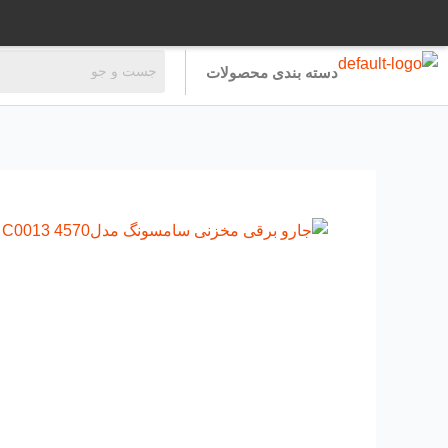
رش
ه
حتوا
دسته بندی محصولات
جارو
برقی
مخزنی
سامسونگ
مدلC0013
4570
عدد