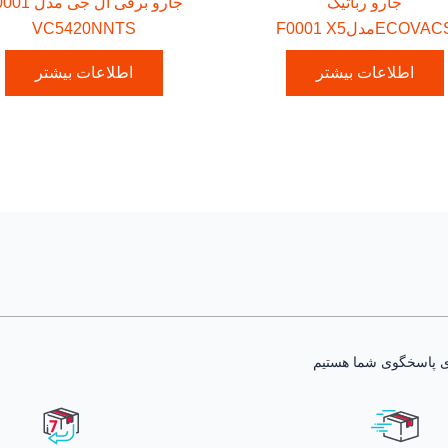
جارو رباتیک
جارو برقی ال جی م
ECOVAمدلF0001 X5
VC5420NNTS
اطلاعات بیشتر
اطلاعات بیشتر