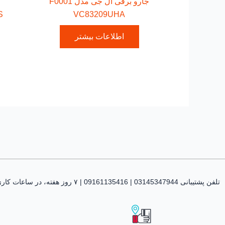
جارو برقی ال جی مدل F0001
VC83209UHA
CS
اطلاعات بیشتر
تلفن پشتیبانی 03145347944 | 09161135416 | ۷ روز هفته، در ساعات کاری پاسخگوی شما هستیم