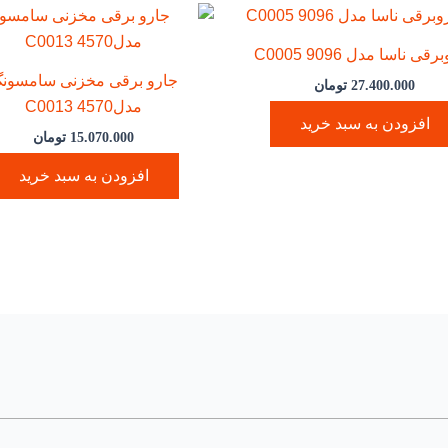
قی ناسا مدل C0005 9096
جارو برقی مخزنی سامسون
27.400.000
تومان
مدلC0013 4570
افزودن به سبد خرید
15.070.000
تومان
افزودن به سبد خرید