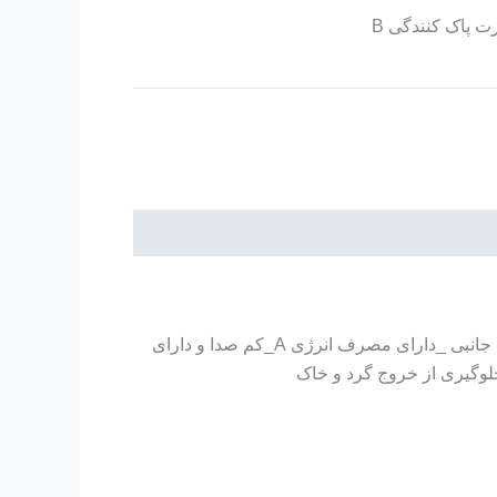
 پاک کنندگی B
دارای قدرت مکش فوق العاده بدلیل موتور ایتالیایی _دارای سیم جمع کن حرفه ای ساخت کشور ترکیه _دارای کیف لوازم جانبی _دارای مصرف انرژی A_کم صدا و دارای