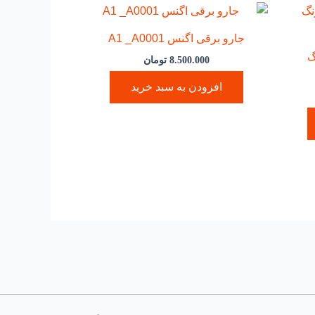
جارو برقی اگنس A1 _A0001
گ
8.500.000
تومان
افزودن به سبد خرید