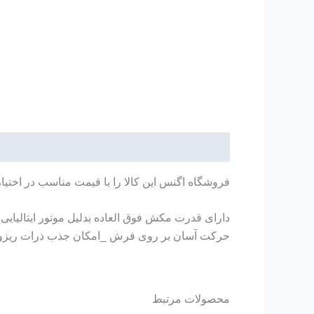
توضیحات
فروشگاه اگنس این کالا را با قیمت مناسب در اختیا
حرکت آسان بر روی فرش _امکان جذب ذرات ریزو آلودگی ها _4 چرخ با حرکت 360 درجه _دارای فیلتر مخصوص برای 
محصولات مرتبط