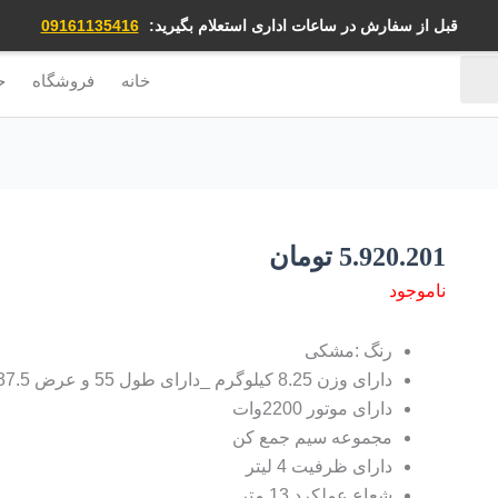
قبل از سفارش در ساعات اداری استعلام بگیرید:
09161135416
خانه
فروشگاه
ح
5.920.201
تومان
ناموجود
رنگ :مشکی
دارای وزن 8.25 کیلوگرم _دارای طول 55 و عرض 37.5 و ارتفاع 32.5 (سانتی متر)
دارای موتور 2200وات
مجموعه سیم جمع کن
دارای ظرفیت 4 لیتر
شعاع عملکرد 13 متر