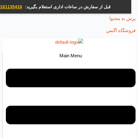
قبل از سفارش در ساعات اداری استعلام بگیرید:
09161135416
ه محتوا
اه اگنس
Main Menu