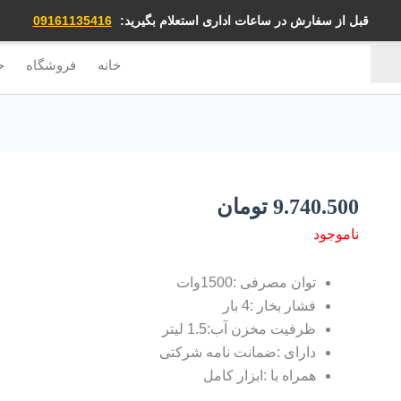
قبل از سفارش در ساعات اداری استعلام بگیرید:
09161135416
خانه
فروشگاه
ح
9.740.500
تومان
ناموجود
توان مصرفی :1500وات
فشار بخار :4 بار
ظرفیت مخزن آب:1.5 لیتر
دارای :ضمانت نامه شرکتی
همراه با :ابزار کامل