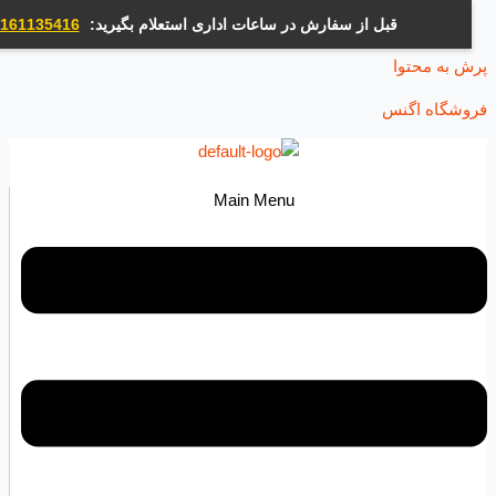
قبل از سفارش در ساعات اداری استعلام بگیرید:
09161135416
ه محتوا
اه اگنس
Main Menu