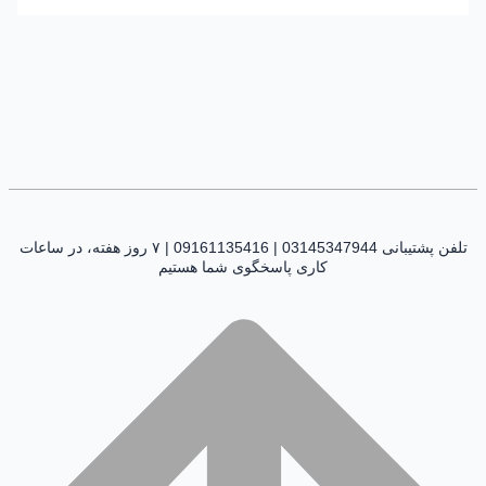
تلفن پشتیبانی 03145347944 | 09161135416 | ۷ روز هفته، در ساعات
کاری پاسخگوی شما هستیم