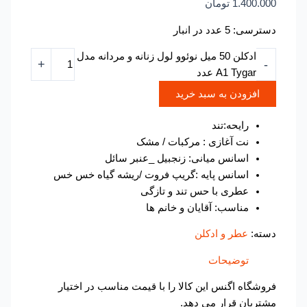
1.400.000
تومان
دسترسی:
5 عدد در انبار
ادکلن 50 میل نوئوو لول زنانه و مردانه مدل
+
-
A1 Tygar عدد
افزودن به سبد خرید
رایحه:تند
نت آغازی : مرکبات / مشک
اسانس میانی: زنجبیل _عنبر سائل
اسانس پایه :گریپ فروت /ریشه گیاه خس خس
عطری با حس تند و تازگی
مناسب: آقایان و خانم ها
دسته:
عطر و ادکلن
توضیحات
فروشگاه اگنس این کالا را با قیمت مناسب در اختیار
مشتریان قرار می دهد.