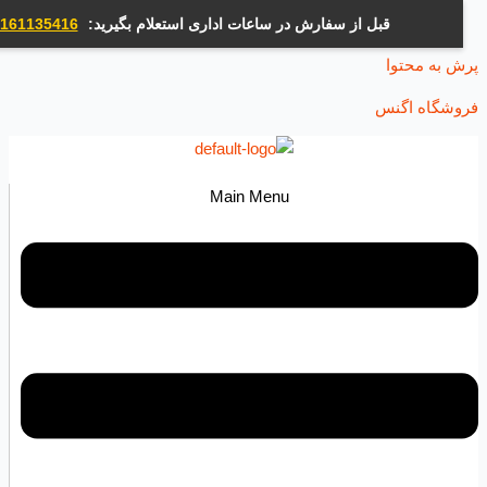
قبل از سفارش در ساعات اداری استعلام بگیرید:
09161135416
ه محتوا
اه اگنس
Main Menu