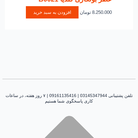
8.250.000
تومان
افزودن به سبد خرید
تلفن پشتیبانی 03145347944 | 09161135416 | ۷ روز هفته، در ساعات
کاری پاسخگوی شما هستیم