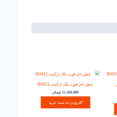
عطر تام فورد بلک ارکیده B0021
12.360.000
تومان
افزودن به سبد خرید