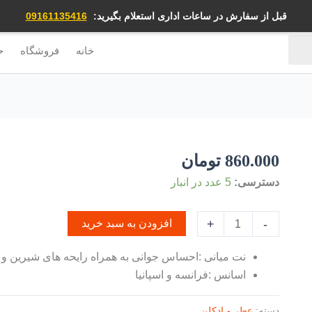
قبل از سفارش در ساعات اداری استعلام بگیرید:
09161135416
خانه
فروشگاه
ح
860.000
تومان
دسترسی:
5 عدد در انبار
+
-
افزودن به سبد خرید
نت میانی :احساس جوانی به همراه رایحه های شیرین و
اسانس :فرانسه و اسپانیا
دسته:
عطر و ادکلن