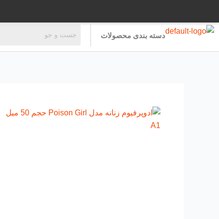
رش
ه
حتوا
دسته بندی محصولات
ادوپرفیوم
زنانه
مدل
Poison
Girl
حجم
50
میل
A1