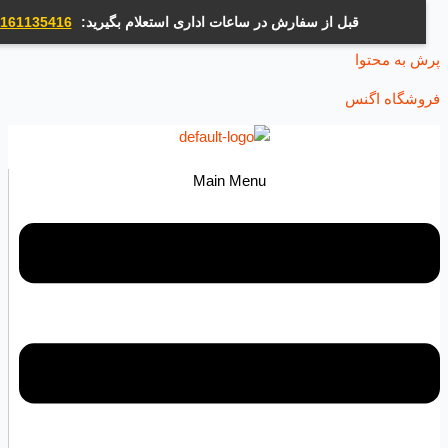
قبل از سفارش در ساعات اداری استعلام بگیرید:
09161135416
ه محتوا
اه اگنس
Main Menu