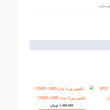
مایید.
نده مو V&Gمدل
بابلیس وردا مدل C0005 1480
2.400.000
تومان