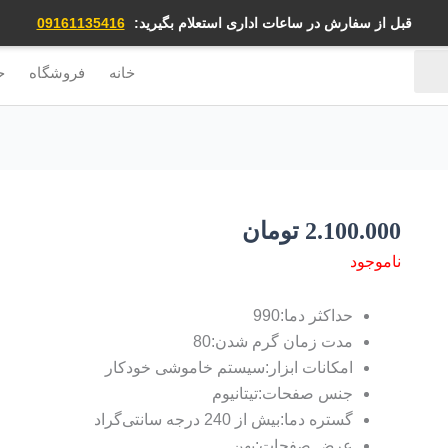
قبل از سفارش در ساعات اداری استعلام بگیرید:
09161135416
خانه
فروشگاه
ح
2.100.000
تومان
ناموجود
حداکثر دما:990
مدت زمان گرم شدن:80
امکانات ابزار:سیستم خاموشی خودکار
جنس صفحات:تیتانیوم
گستره‌ دما:بیش از 240 درجه سانتی‌گراد
عرض صفحات:پهن