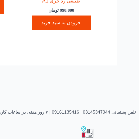
طبیعی رد چری A1
990.000
تومان
افزودن به سبد خرید
تلفن پشتیبانی 03145347944 | 09161135416 | ۷ روز هفته، در ساعات کاری پاسخگوی شما هستیم