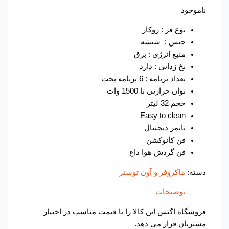
ناموجود
نوع فر : روکار
جنس : شیشه
منبع انرژی : برق
یخ زدایی : دارد
تعداد برنامه : 6 برنامه پخت
توان حرارتی تا 1500 وات
حجم 32 لیتر
Easy to clean
تایمر دیجیتال
فن کانوکشن
فن گردش هوا داغ
دسته:
ماکروفر و آون توستر
توضیحات
فروشگاه اگنس این کالا را با قیمت مناسب در اختیار
مشتریان قرار می دهد.