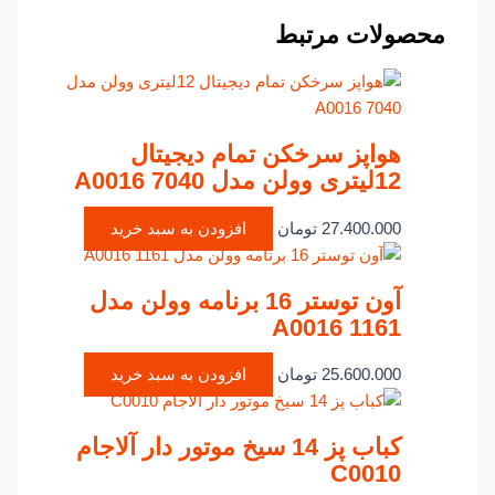
محصولات مرتبط
هواپز سرخکن تمام دیجیتال
12لیتری وولن مدل A0016 7040
27.400.000
تومان
افزودن به سبد خرید
آون توستر 16 برنامه وولن مدل
A0016 1161
25.600.000
تومان
افزودن به سبد خرید
کباب پز 14 سیخ موتور دار آلاجام
C0010