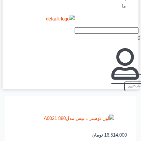
ما
16.514.000
تومان