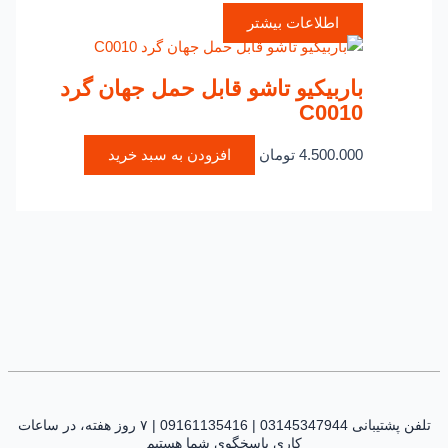
اطلاعات بیشتر
باربیکیو تاشو قابل حمل جهان گرد
C0010
4.500.000
تومان
افزودن به سبد خرید
تلفن پشتیبانی 03145347944 | 09161135416 | ۷ روز هفته، در ساعات
کاری پاسخگوی شما هستیم