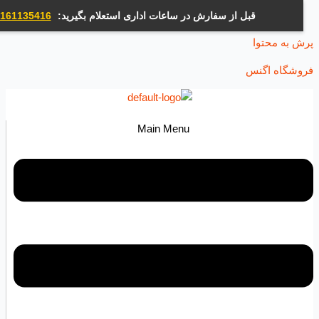
قبل از سفارش در ساعات اداری استعلام بگیرید:
09161135416
ه محتوا
اه اگنس
Main Menu