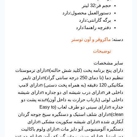
حجم فر:32 لیتر
دستورالعمل محصول:دارد
برگه گارانتی:دارد
دفترچه راهنما:دارد
دسته:
ماکروفر و آون توستر
توضیحات
سایر مشخصات
دارای پنج برنامه پخت (کلید شش حالته)nدارای ترموستات
تنظیم دما (تا دمای 250 درجه سانتی گراد)nدارای تایمر
مکانیکی 120 دقیقه (به همراه پخت دستی) nدارای لامپ
داخلی فر nدارای درب شیشه ای دو جداره nدارای شیشه
داخلی لوئی (بازتاب حرارت به داخل آون)nبدنه پشت دو
جداره nدارای سینی دو طرف لعاب (Easy to
clean)nدارای شلف استیک و دستگیره سیخ جوجه گردان
آبکاری شده nدارای شیشه سکوریت مشکی nدارای
دستگیره آلومینیومی آنو دایز مات nدارای ولوم باکالیت
دور استیل nدارای سینی روغن گیر کف آون nدارای دو عدد