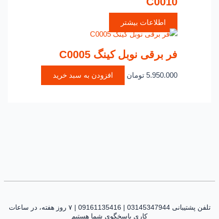
C0010
اطلاعات بیشتر
فر برقی نوبل کینگ C0005
5.950.000
تومان
افزودن به سبد خرید
تلفن پشتیبانی 03145347944 | 09161135416 | ۷ روز هفته، در ساعات
کاری پاسخگوی شما هستیم