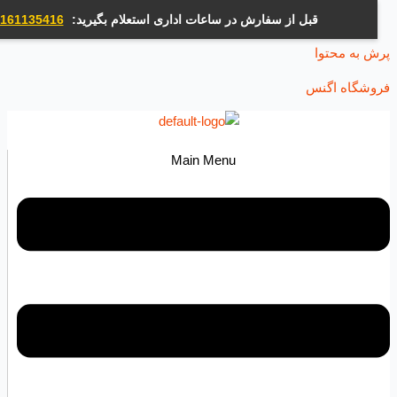
قبل از سفارش در ساعات اداری استعلام بگیرید:
09161135416
ه محتوا
اه اگنس
Main Menu