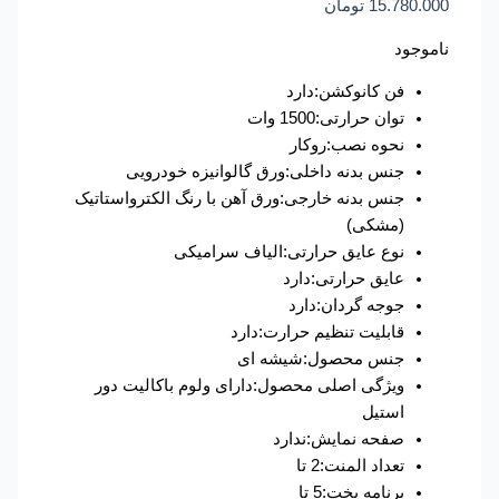
15.780.000
تومان
ناموجود
فن کانوکشن:دارد
توان حرارتی:1500 وات
نحوه نصب:روکار
جنس بدنه داخلی:ورق گالوانیزه خودرویی
جنس بدنه خارجی:ورق آهن با رنگ الکترواستاتیک
(مشکی)
نوع عایق حرارتی:الیاف سرامیکی
عایق حرارتی:دارد
جوجه گردان:دارد
قابلیت تنظیم حرارت:دارد
جنس محصول:شیشه ای
ویژگی اصلی محصول:دارای ولوم باکالیت دور
استیل
صفحه نمایش:ندارد
تعداد المنت:2 تا
برنامه پخت:5 تا