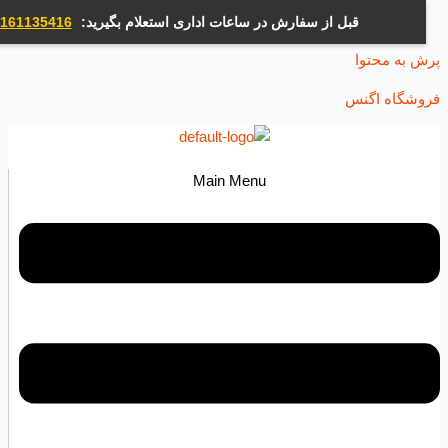
قبل از سفارش در ساعات اداری استعلام بگیرید:
09161135416
ه محتوا
اه اگنس
Main Menu