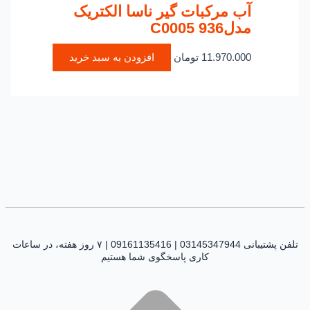
آب مرکبات گیر ناسا الکتریک
مدلC0005 936
11.970.000
تومان
افزودن به سبد خرید
تلفن پشتیبانی 03145347944 | 09161135416 | ۷ روز هفته، در ساعات
کاری پاسخگوی شما هستیم