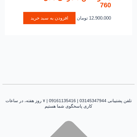
760
12.900.000
تومان
افزودن به سبد خرید
تلفن پشتیبانی 03145347944 | 09161135416 | ۷ روز هفته، در ساعات
کاری پاسخگوی شما هستیم