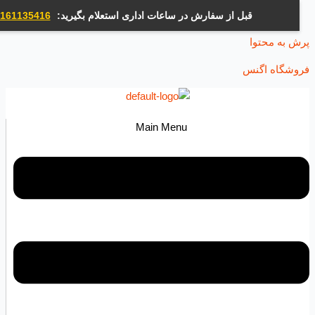
قبل از سفارش در ساعات اداری استعلام بگیرید:
09161135416
ه محتوا
اه اگنس
Main Menu